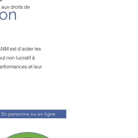
t aux droits de
ion
ANM est d'aider les
ut non lucratif à
performances et leur
En personne ou en ligne