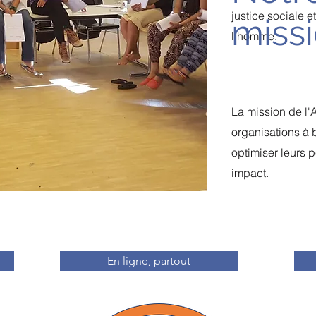
justice sociale e
miss
l'homme.
La mission de l'
organisations à b
optimiser leurs 
impact.
En ligne, partout