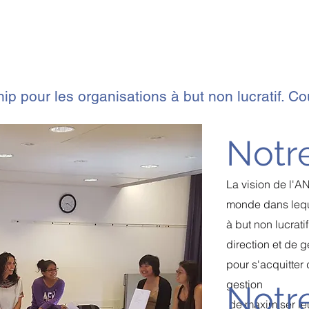
Formations
Conseil
Impact social de l'entrepri
 pour les organisations à but non lucratif.
Cou
Notre
La vision de l'A
monde dans lequ
à but non lucrati
direction et de 
pour s'acquitter
gestion
Notr
de maximiser leu