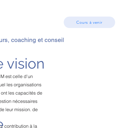
se
Plus d'informations
Cours à venir
rs, coaching et conseil
 vision
NM est celle d'un
el les organisations
f ont les capacités de
gestion nécessaires
 de leur mission.
de
e
r contribution à la