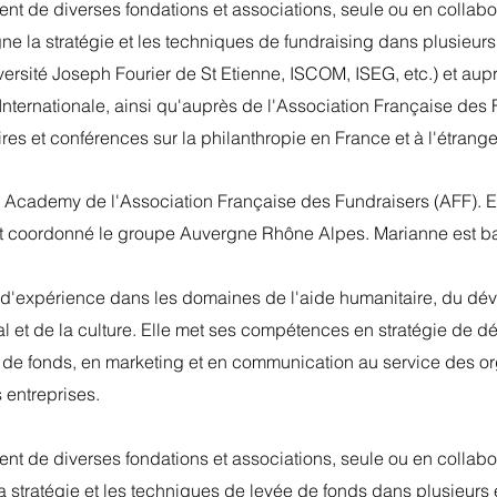
nt de diverses fondations et associations, seule ou en collab
ne la stratégie et les techniques de fundraising dans plusieur
ersité Joseph Fourier de St Etienne, ISCOM, ISEG, etc.) et aupr
é Internationale, ainsi qu'auprès de l'Association Française des
es et conférences sur la philanthropie en France et à l'étrange
 Academy de l'Association Française des Fundraisers (AFF). Ell
t coordonné le groupe Auvergne Rhône Alpes. Marianne est ba
s d'expérience dans les domaines de l'aide humanitaire, du d
al et de la culture. Elle met ses compétences en stratégie de 
s de fonds, en marketing et en communication au service des or
es entreprises.
nt de diverses fondations et associations, seule ou en collab
la stratégie et les techniques de levée de fonds dans plusieur