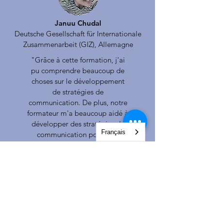
Januu Chudal
Deutsche Gesellschaft für Internationale
Zusammenarbeit (GIZ), Allemagne
"Grâce à cette formation, j'ai
pu comprendre beaucoup de
choses sur le développement
de stratégies de
communication. De plus, notre
formateur m'a beaucoup aidé à
développer des stratégies de
Français
communication pour mes
organisations partenaires."
Nous contacter