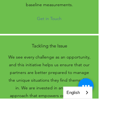
baseline measurements.
Get in Touch
Tackling the Issue
We see every challenge as an opportunity,
and this initiative helps us ensure that our
partners are better prepared to manage
the unique situations they find themselves
in. We are invested in an innovative
English
approach that empowers our community
and delivers the support they need, when
they need it.
Get in Touch