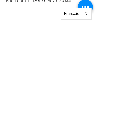
Rue Fendt 1, 1201 Genève, Suisse
Français
NGO Management Association
Rue Fendt 1,
1201 Genève,
Suisse
courses@ngomanager.org
+41 22 512 00 36