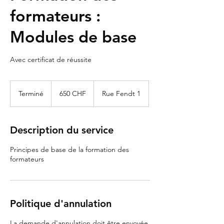
formateurs :
Modules de base
Avec certificat de réussite
650
francs
Terminé
F
650 CHF
Rue Fendt 1
suisses
i
n
d
Description du service
u
c
Principes de base de la formation des
o
formateurs
n
t
r
a
t
Politique d'annulation
La demande d'annulation doit être envoyée