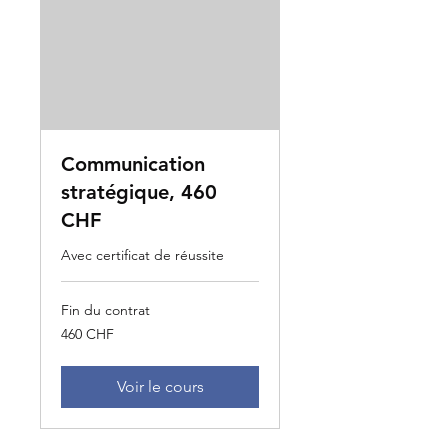
Communication
stratégique, 460
CHF
Avec certificat de réussite
Fin du contrat
460
460 CHF
francs
suisses
Voir le cours