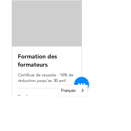
Formation des
formateurs
Certificat de réussite - 10% de
réduction jusqu'au 30 avril
Français
Fin du contrat
420
420 CHF
francs
suisses
Voir le cours