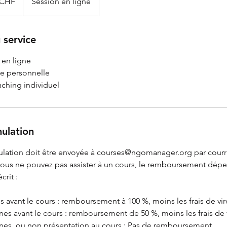
 CHF
Session en ligne
 service
 en ligne
re personnelle
aching individuel
nulation
ation doit être envoyée à courses@ngomanager.org par courri
i vous ne pouvez pas assister à un cours, le remboursement dép
crit :
s avant le cours : remboursement à 100 %, moins les frais de vi
ines avant le cours : remboursement de 50 %, moins les frais de
nes, ou non présentation au cours : Pas de remboursement.