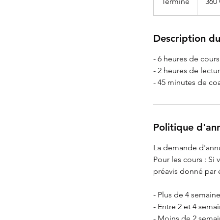
Terminé
F
360
suisses
i
n
d
Description du
u
- 6 heures de cours
c
- 2 heures de lectu
o
- 45 minutes de co
n
t
r
a
Politique d'an
t
La demande d'annul
Pour les cours : S
préavis donné par é
- Plus de 4 semaine
- Entre 2 et 4 sema
- Moins de 2 semai