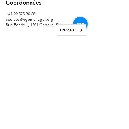
Coordonnées
+41 22 575 30 68
courses@ngomanager.org
Rue Fendt 1, 1201 Genève, Suisse
Français
NGO Management Association
Rue Fendt 1,
1201 Genève,
Suisse
courses@ngomanager.org
+41 22 512 00 36