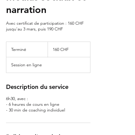
narration
Avec certificat de participation : 160 CHF
jusqu'au 3 mars, puis 190 CHF
160
francs
Terminé
F
160 CHF
suisses
i
n
Session en ligne
d
u
c
o
Description du service
n
t
6h30, avec :
r
- 6 heures de cours en ligne
a
- 30 min de coaching individuel
t