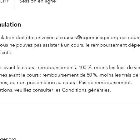
 CHF
Session en ligne
nulation
ation doit être envoyée à courses@ngomanager.org par courri
i vous ne pouvez pas assister à un cours, le remboursement dép
crit :
s avant le cours : remboursement à 100 %, moins les frais de vi
ines avant le cours : remboursement de 50 %, moins les frais de
nes, ou non présentation au cours : Pas de remboursement.
tions, veuillez consulter les Conditions générales.
ger.org