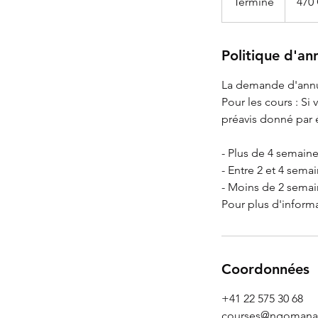
Terminé
F
470
suisses
i
n
d
Politique d'an
u
La demande d'annul
c
Pour les cours : S
o
préavis donné par é
n
t
- Plus de 4 semaine
r
- Entre 2 et 4 sema
a
- Moins de 2 semai
t
Pour plus d'informa
Coordonnées
+41 22 575 30 68
courses@ngomana