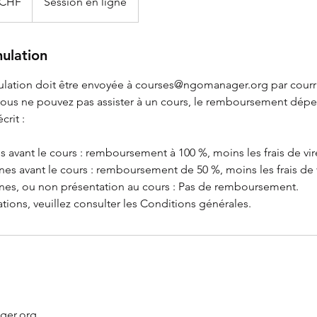
 CHF
Session en ligne
nulation
ation doit être envoyée à courses@ngomanager.org par courri
i vous ne pouvez pas assister à un cours, le remboursement dép
crit :
s avant le cours : remboursement à 100 %, moins les frais de vi
ines avant le cours : remboursement de 50 %, moins les frais de
nes, ou non présentation au cours : Pas de remboursement.
tions, veuillez consulter les Conditions générales.
ger.org