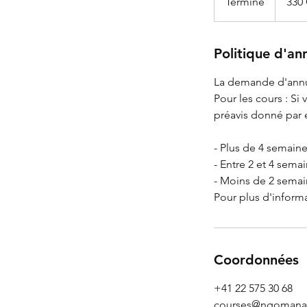
Terminé
F
330
suisses
i
n
d
Politique d'an
u
La demande d'annul
c
Pour les cours : S
o
préavis donné par é
n
t
- Plus de 4 semaine
r
- Entre 2 et 4 sema
a
- Moins de 2 semai
t
Pour plus d'informa
Coordonnées
+41 22 575 30 68
courses@ngomana