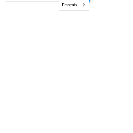
Français
NGO Management Association
Rue Fendt 1,
1201 Genève,
Suisse
courses@ngomanager.org
+41 22 512 00 36