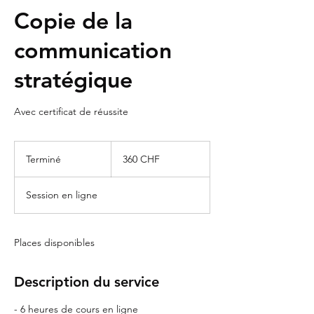
Copie de la
communication
stratégique
Avec certificat de réussite
360
francs
Terminé
F
360 CHF
suisses
i
n
Session en ligne
d
u
c
o
Places disponibles
n
t
r
Description du service
a
t
- 6 heures de cours en ligne