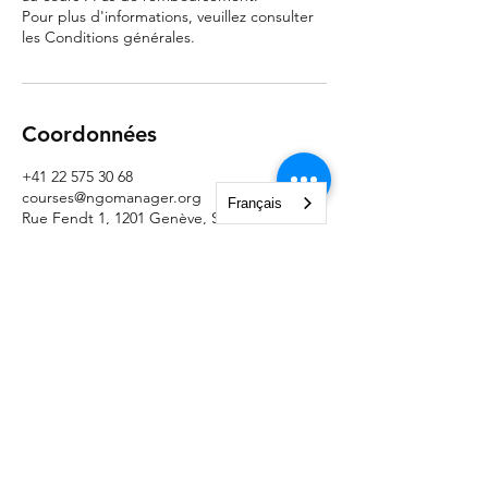
Pour plus d'informations, veuillez consulter
les Conditions générales.
Coordonnées
+41 22 575 30 68
courses@ngomanager.org
Français
Rue Fendt 1, 1201 Genève, Suisse
NGO Management Association
Rue Fendt 1,
1201 Genève,