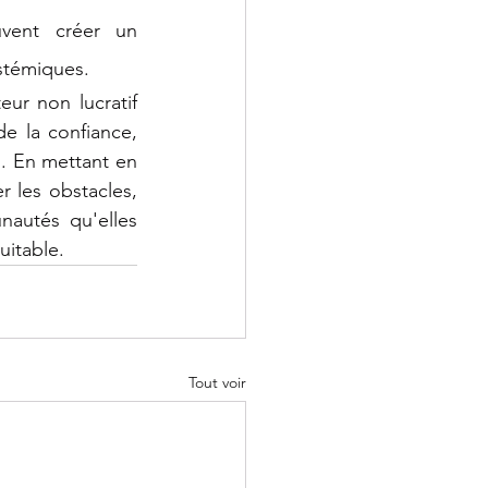
uvent créer un 
ystémiques.
ur non lucratif 
e la confiance, 
. En mettant en 
 les obstacles, 
autés qu'elles 
uitable. 
Tout voir