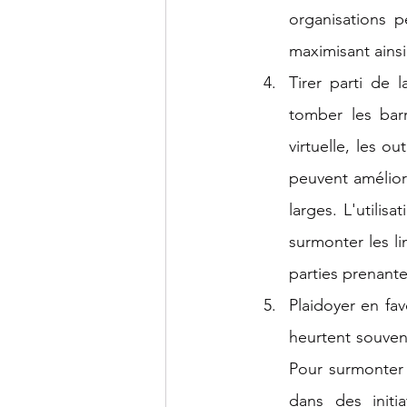
organisations p
maximisant ainsi
Tirer parti de 
tomber les barr
virtuelle, les o
peuvent amélior
larges. L'utilis
surmonter les li
parties prenante
Plaidoyer en fav
heurtent souvent
Pour surmonter c
dans des initi