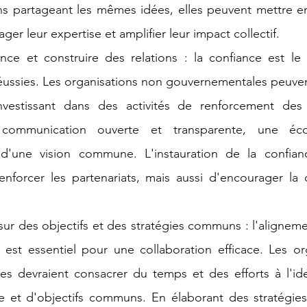
ns partageant les mêmes idées, elles peuvent mettre e
ger leur expertise et amplifier leur impact collectif.
iance et construire des relations : la confiance est l
réussies. Les organisations non gouvernementales peuven
nvestissant dans des activités de renforcement des r
communication ouverte et transparente, une éco
t d'une vision commune. L'instauration de la confia
nforcer les partenariats, mais aussi d'encourager la c
sur des objectifs et des stratégies communs : l'aligneme
s est essentiel pour une collaboration efficace. Les or
s devraient consacrer du temps et des efforts à l'iden
e et d'objectifs communs. En élaborant des stratégies c