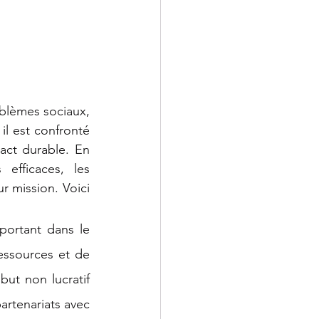
oblèmes sociaux, 
 est confronté 
ct durable. En 
fficaces, les 
r mission. Voici 
portant dans le 
ressources et de 
ut non lucratif 
artenariats avec 