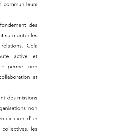
n commun leurs 
e fondement des 
t surmonter les 
elations. Cela 
ute active et 
nce permet non 
ollaboration et 
nt des missions 
ganisations non 
tification d'un 
ollectives, les 