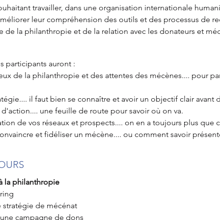
ouhaitant travailler, dans une organisation internationale human
éliorer leur compréhension des outils et des processus de r
re de la philanthropie et de la relation avec les donateurs et mé
es participants auront :
x de la philanthropie et des attentes des mécènes.... pour pa
tégie.... il faut bien se connaître et avoir un objectif clair avant 
 d'action.... une feuille de route pour savoir où on va.
tion de vos réseaux et prospects.... on en a toujours plus que c
onvaincre et fidéliser un mécène.... ou comment savoir présenter
OURS
à la philanthropie
ring
 stratégie de mécénat
 d'une campagne de dons