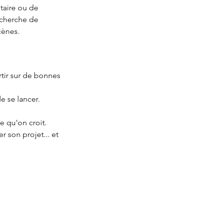
itaire ou de
echerche de
cènes.
rtir sur de bonnes
de se lancer.
e qu'on croit.
 son projet... et