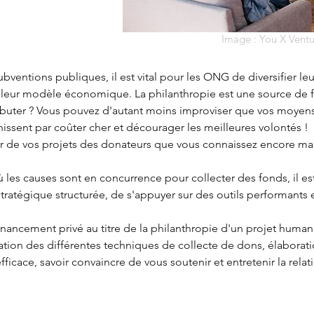
Image : You X Ventu
bventions publiques, il est vital pour les ONG de diversifier le
er leur modèle économique. La philanthropie est une source de 
buter ? Vous pouvez d'autant moins improviser que vos moyens s
issent par coûter cher et décourager les meilleures volontés !
de vos projets des donateurs que vous connaissez encore mal 
les causes sont en concurrence pour collecter des fonds, il es
atégique structurée, de s'appuyer sur des outils performants e
.
financement privé au titre de la philanthropie d'un projet human
tion des différentes techniques de collecte de dons, élaborati
ficace, savoir convaincre de vous soutenir et entretenir la rela