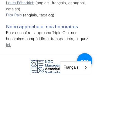
Laura Fähndrich
(anglais, français, espagnol,
catalan)
Rita Palo
(anglais, tagalog)
Notre approche et nos honoraires
Pour connaître l'approche Triple C et nos
honoraires compétitifs et transparents, cliquez
ici.
Français
NGO Management Association
Rue Fendt 1,
1201 Genève,
Suisse
courses@ngomanager.org
+41 22 512 00 36