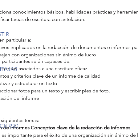
iona conocimientos básicos, habilidades prácticas y herramientas
ficar tareas de escritura con antelación.
STIR
en particular a:
tivos implicados en la redacción de documentos e informes par
bajan con organizaciones sin ánimo de lucro
os participantes serán capaces de.
es retos asociados a una escritura eficaz
NTAJAS
ntos y criterios clave de un informe de calidad
zar y estructurar un texto
ccionar fotos para un texto y escribir pies de foto.
tación del informe
s siguientes temas:
 CURSO
n de informes
Conceptos clave de la redacción de informes
 es importante para el éxito de una organización sin ánimo de