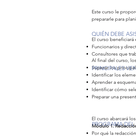
Este curso le proporc
prepararle para plani
QUIÉN DEBE ASI
El curso beneficiará 
Funcionarios y direc
Consultores que tra
Al final del curso, l
Superar los principal
PRINCIPALES VE
Identificar los eleme
Aprender a esquemati
Identificar cómo sele
Preparar una presen
El curso abarcará lo
PROGRAMA DEL
Módulo 1. Redacció
Por qué la redacción