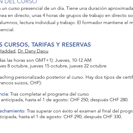
N DEL CURSO
a un curso presencial de un día. Tiene una duración aproximada 
ínea en directo, unas 4 horas de grupos de trabajo en directo so
 alumnos, lectura individual y trabajo. El formador mantiene el 
sencial.
S CURSOS, TARIFAS Y RESERVAS
Haddad
,
Dr. Dany Daou
das las horas son GMT+1)
: Jueves, 10-12 AM
ves 8 octubre, jueves 15 octubre, jueves 22 octubre
coaching personalizado posterior al curso. Hay dos tipos de cert
francos suizos, CHF):
ncia
:
Tras completar el programa del curso
 anticipada, hasta el 1 de agosto: CHF 250; después CHF 280.
vechamiento
: Tras superar con éxito el examen al final del prog
ticipada, hasta el 1 de agosto: CHF 290; después CHF 330.
s