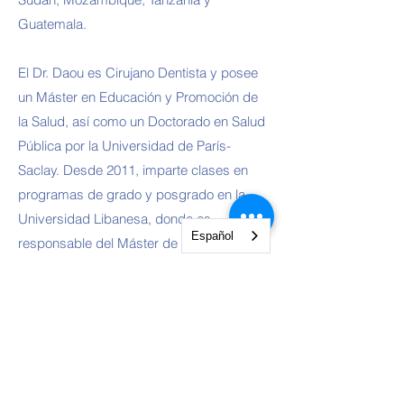
Guatemala.
El Dr. Daou es Cirujano Dentista y posee
un Máster en Educación y Promoción de
la Salud, así como un Doctorado en Salud
Pública por la Universidad de París-
Saclay. Desde 2011, imparte clases en
programas de grado y posgrado en la
Universidad Libanesa, donde es
Español
responsable del Máster de Salud Pública
Dental, además de supervisar módulos
sobre educación sanitaria, gestión de
proyectos y comunicación.