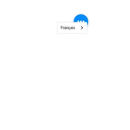
Français
NGO Management Association
Rue Fendt 1,
1201 Genève,
Suisse
courses@ngomanager.org
+41 22 512 00 36