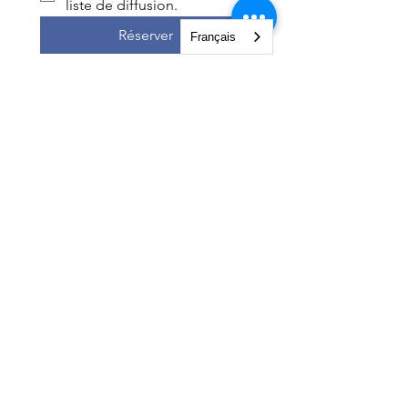
liste de diffusion.
Réserver
Français
NGO Management Association
Rue Fendt 1,
1201 Genève,
Suisse
courses@ngomanager.org
+41 22 512 00 36