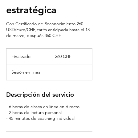
estratégica
Con Certificado de Reconocimiento 260
USD/Euro/CHF, tarifa anticipada hasta el 13
de marzo, después 360 CHF
260
francos
Finalizado
F
260 CHF
suizos
i
n
Sesión en línea
a
l
i
z
Descripción del servicio
a
d
- 6 horas de clases en línea en directo
o
- 2 horas de lectura personal
- 45 minutos de coaching individual