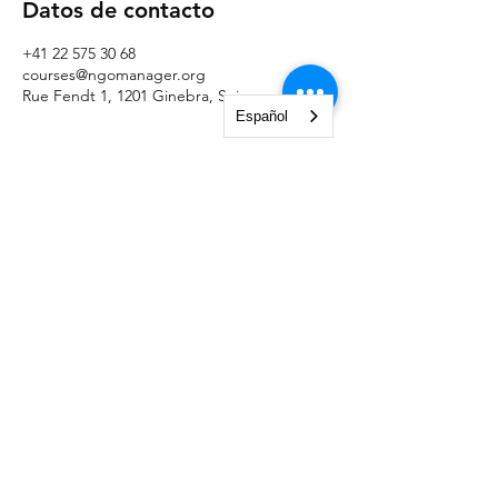
Datos de contacto
+41 22 575 30 68
courses@ngomanager.org
Rue Fendt 1, 1201 Ginebra, Suiza
Español
NGO Management Association
Rue Fendt 1,
1201 Ginebra,
Suiza
courses@ngomanager.org
+41 22 512 00 36