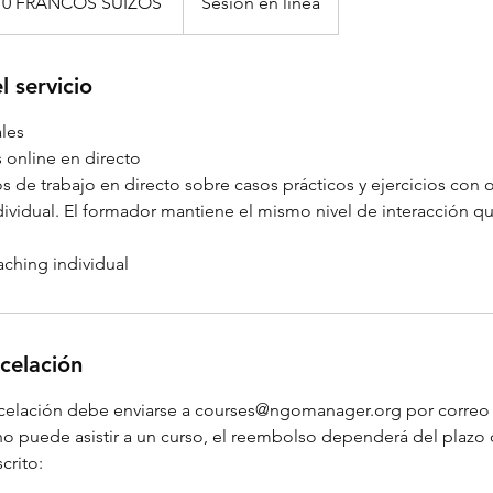
70 FRANCOS SUIZOS
Sesión en línea
s
l servicio
ales
s online en directo
s de trabajo en directo sobre casos prácticos y ejercicios con o
ndividual. El formador mantiene el mismo nivel de interacción q
aching individual
ncelación
ncelación debe enviarse a courses@ngomanager.org por correo 
 no puede asistir a un curso, el reembolso dependerá del plazo
crito: