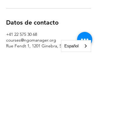
Datos de contacto
+41 22 575 30 68
courses@ngomanager.org
Rue Fendt 1, 1201 Ginebra, Suiza
Español
NGO Management Association
Rue Fendt 1,
1201 Ginebra,
Suiza
courses@ngomanager.org