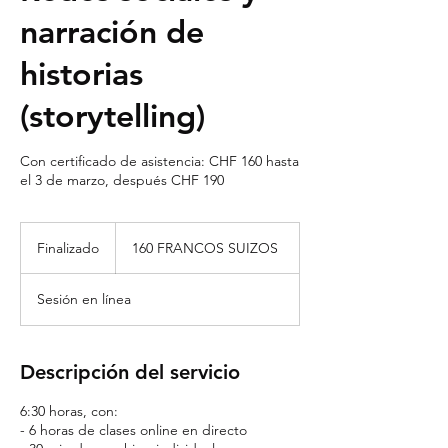
narración de
historias
(storytelling)
Con certificado de asistencia: CHF 160 hasta
el 3 de marzo, después CHF 190
160
francos
Finalizado
F
160 FRANCOS SUIZOS
suizos
i
n
Sesión en línea
a
l
i
z
Descripción del servicio
a
d
6:30 horas, con:
o
- 6 horas de clases online en directo