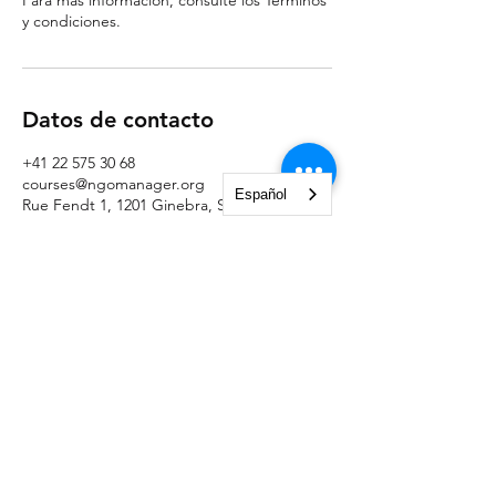
Para más información, consulte los Términos
y condiciones.
Datos de contacto
+41 22 575 30 68
courses@ngomanager.org
Español
Rue Fendt 1, 1201 Ginebra, Suiza
NGO Management Association
Rue Fendt 1,
1201 Ginebra,
Suiza