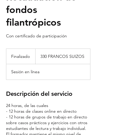
fondos
filantrópicos
Con certificado de participación
330
francos
Finalizado
F
330 FRANCOS SUIZOS
suizos
i
n
Sesión en línea
a
l
i
z
Descripción del servicio
a
d
24 horas, de las cuales
o
- 12 horas de clases online en directo
- 12 horas de grupos de trabajo en directo
sobre casos prácticos y ejercicios con otros
estudiantes de lectura y trabajo individual.
El formador mantiene el mismo nivel de