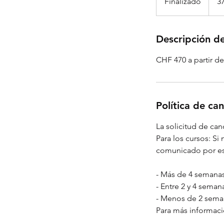
Finalizado
F
3
suizo
i
n
a
Descripción de
l
CHF 470 a partir d
i
z
a
d
Política de ca
o
La solicitud de ca
Para los cursos: Si
comunicado por es
- Más de 4 semanas
- Entre 2 y 4 sema
- Menos de 2 seman
Para más informaci