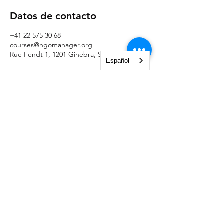
Datos de contacto
+41 22 575 30 68
courses@ngomanager.org
Rue Fendt 1, 1201 Ginebra, Suiza
Español
NGO Management Association
Rue Fendt 1,
1201 Ginebra,
Suiza
courses@ngomanager.org
+41 22 512 00 36