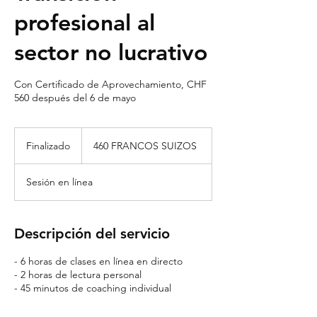
profesional al
sector no lucrativo
Con Certificado de Aprovechamiento, CHF
560 después del 6 de mayo
460
francos
Finalizado
F
460 FRANCOS SUIZOS
suizos
i
n
Sesión en línea
a
l
i
z
Descripción del servicio
a
d
- 6 horas de clases en línea en directo
o
- 2 horas de lectura personal
- 45 minutos de coaching individual