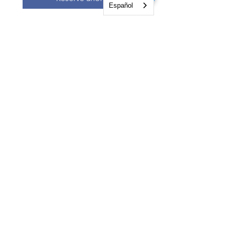
Español
NGO Management Association
Rue Fendt 1,
1201 Ginebra,
Suiza
courses@ngomanager.org
+41 22 512 00 36